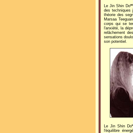
Le Jin Shin Do
M
des techniques j
théorie des seg
Marsaa Teeguard
corps qui se t
l'anxiété, la dép
relâchement des
sensations doulou
son potentiel.
Le Jin Shin Do
l'équilibre éne