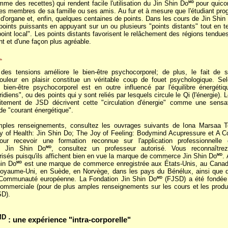
me des recettes) qui rendent facile l'utilisation du Jin Shin Do
pour quicon
MD
les membres de sa famille ou ses amis. Au fur et à mesure que l'étudiant prog
 d'organe et, enfin, quelques centaines de points. Dans les cours de Jin Shin
oints puissants en appuyant sur un ou plusieurs "points distants" tout en t
oint local". Les points distants favorisent le relâchement des régions tendue
t et d'une façon plus agréable.
…
des tensions améliore le bien-être psychocorporel; de plus, le fait de s
douleur en plaisir constitue un véritable coup de fouet psychologique. Sel
e bien-être psychocorporel est en outre influencé par l'équilibre énergéti
diens", ou des points qui y sont reliés par lesquels circule le Qi (l'énergie).
aitement de JSD décrivent cette "circulation d'énergie" comme une sensa
de "courant énergétique".
ples renseignements, consultez les ouvrages suivants de Iona Marsaa 
 of Health: Jin Shin Do; The Joy of Feeling: Bodymind Acupressure et A C
ur recevoir une formation reconnue sur l'application professionnelle 
le Jin Shin Do
, consultez un professeur autorisé. Vous reconnaîtrez
MD
risés puisqu'ils affichent bien en vue la marque de commerce Jin Shin Do
.
MD
hin Do
est une marque de commerce enregistrée aux États-Unis, au Canad
MD
oyaume-Uni, en Suède, en Norvège, dans les pays du Bénélux, ainsi que 
Communauté européenne. La Fondation Jin Shin Do
(FJSD) a été fondée
MD
commerciale (pour de plus amples renseignements sur les cours et les prod
SD).
MD
: une expérience "intra-corporelle"