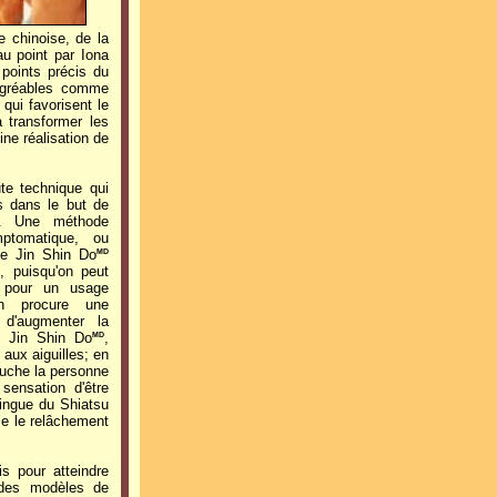
e chinoise, de la
u point par Iona
points précis du
agréables comme
 qui favorisent le
 transformer les
ine réalisation de
te technique qui
ts dans le but de
gie. Une méthode
ptomatique, ou
Le Jin Shin Do
MD
, puisqu'on peut
ue pour un usage
ion procure une
 d'augmenter la
e Jin Shin Do
,
MD
 aux aiguilles; en
ouche la personne
sensation d'être
tingue du Shiatsu
ise le relâchement
s pour atteindre
t des modèles de