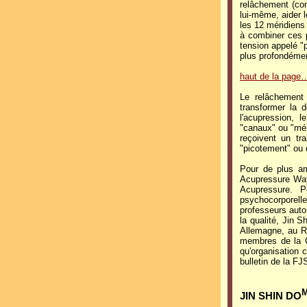
relâchement (com
lui-même, aider 
les 12 méridiens
à combiner ces p
tension appelé "p
plus profondémen
haut de la page
Le relâchement 
transformer la 
l'acupression, l
"canaux" ou "méri
reçoivent un tr
"picotement" ou 
Pour de plus am
Acupressure Way
Acupressure. Po
psychocorporel
professeurs auto
la qualité, Jin S
Allemagne, au R
membres de la 
qu'organisation 
bulletin de la FJ
JIN SHIN DO