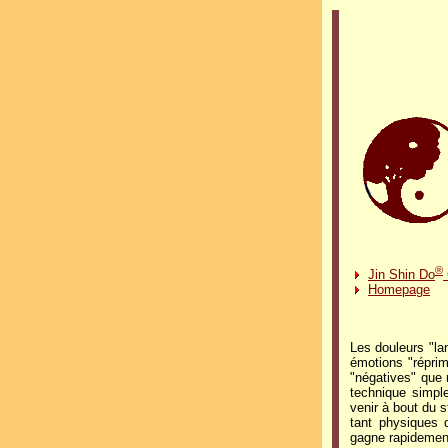
®
Jin Shin Do
Homepage
Les douleurs "lan
émotions "réprim
"négatives" que 
technique simpl
venir à bout du s
tant physiques q
gagne rapidement