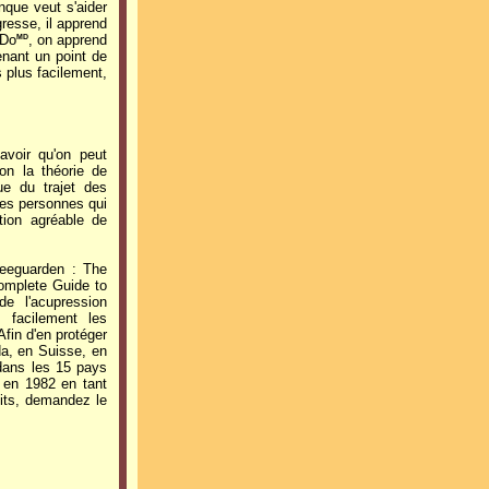
que veut s'aider
resse, il apprend
 Do
, on apprend
MD
enant un point de
s plus facilement,
avoir qu'on peut
on la théorie de
que du trajet des
 Les personnes qui
tion agréable de
Teeguarden : The
omplete Guide to
de l'acupression
 facilement les
 Afin d'en protéger
a, en Suisse, en
dans les 15 pays
 en 1982 en tant
uits, demandez le